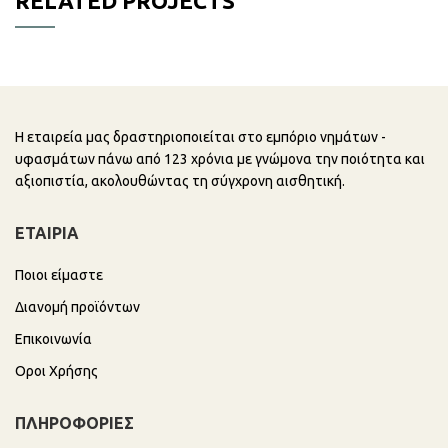
RELATED PROJECTS
POTENTI PARTURIENT PARTURIE
ACCESSORIES
Η εταιρεία μας δραστηριοποιείται στο εμπόριο νημάτων -
υφασμάτων πάνω από 123 χρόνια με γνώμονα την ποιότητα και
αξιοπιστία, ακολουθώντας τη σύγχρονη αισθητική.
ΕΤΑΙΡΙΑ
Ποιοι είμαστε
Διανομή προϊόντων
Επικοινωνία
Οροι Χρήσης
ΠΛΗΡΟΦΟΡΙΕΣ