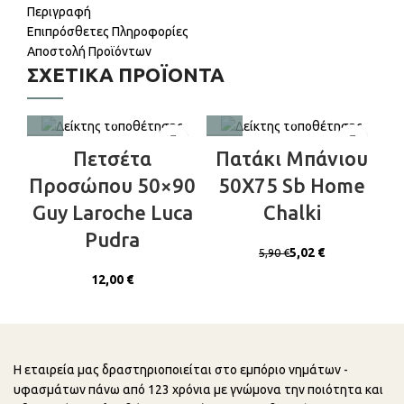
Περιγραφή
€
€
€
€
Επιπρόσθετες Πληροφορίες
Αποστολή Προϊόντων
ΣΧΕΤΙΚΆ ΠΡΟΪΌΝΤΑ
Πετσέτα
Πατάκι Μπάνιου
Προσώπου 50×90
50X75 Sb Home
Guy Laroche Luca
Chalki
Pudra
5,02
€
5,90
€
€
Η εταιρεία μας δραστηριοποιείται στο εμπόριο νημάτων -
υφασμάτων πάνω από 123 χρόνια με γνώμονα την ποιότητα και