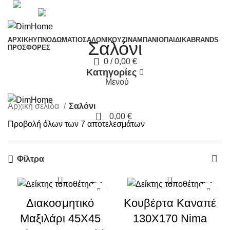
ΑΡΧΙΚΗ
ΥΠΝΟΔΩΜΆΤΙΟ
ΣΑΛΌΝΙ
ΚΟΥΖΊΝΑ
ΜΠΆΝΙΟ
ΠΑΙΔΙΚΆ
BRANDS
Σαλόνι
ΠΡΟΣΦΟΡΈΣ
0
/
0,00
€
Κατηγορίες
Μενού
Αρχική σελίδα
Σαλόνι
0
0,00
€
Προβολή όλων των 7 αποτελεσμάτων
Φίλτρα
-20%
Διακοσμητικό
Κουβέρτα Καναπέ
Μαξιλάρι 45X45
130X170 Nima