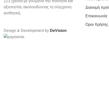
123 χρόνια με γνώμονα την ποιότητα και
αξιοπιστία, ακολουθώντας τη σύγχρονη
Διανομή προ
αισθητική.
Επικοινωνία
Οροι Χρήσης
Design & Development by
DeVision
ΚΕΡΔΙΣΑΤΕ -10
Με την εγγραφή στο
Email: