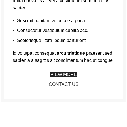
duira convallis ac vel a vestibulum sem ridiculus
sapien.
Suscipit habitant vulputate a porta.
Consectetur vestibulum cubilia acc.
Scelerisque litora ipsum parturient.
Id volutpat consequat
arcu tristique
praesent sed
sapien a a sagittis sit condimentum hac ut congue.
VIEW MORE
CONTACT US