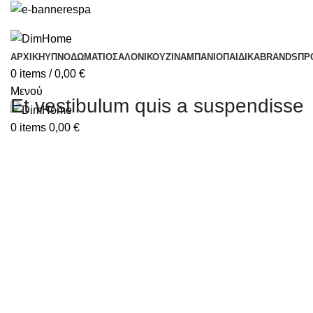
ΑΡΧΙΚΗ
ΥΠΝΟΔΩΜΆΤΙΟ
ΣΑΛΌΝΙ
ΚΟΥΖΊΝΑ
ΜΠΆΝΙΟ
ΠΑΙΔΙΚΆ
BRANDS
ΠΡ
0
items
/
0,00
€
Μενού
Et vestibulum quis a suspendisse
0
items
0,00
€