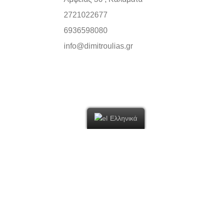
2721022677
6936598080
info@dimitroulias.gr
ΣΑΣ ΠΑΡΑΓΓΕΛΙΑ
Ελληνικά
και όλα τα νέα μας.