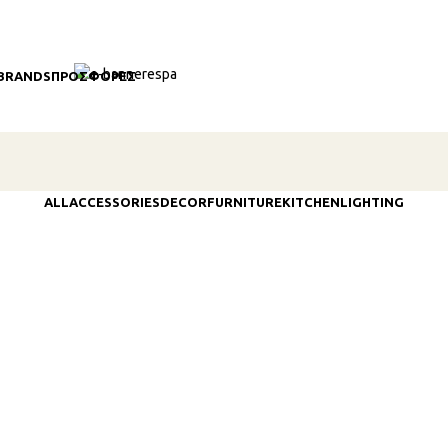
BRANDS
ΠΡΟΣΦΟΡΈΣ
ALL
ACCESSORIES
DECOR
FURNITURE
KITCHEN
LIGHTING