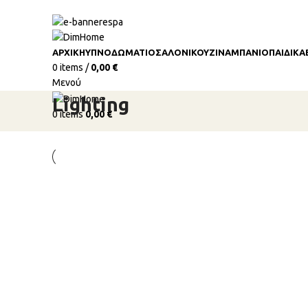
ΑΡΧΙΚΗ
ΥΠΝΟΔΩΜΆΤΙΟ
ΣΑΛΌΝΙ
ΚΟΥΖΊΝΑ
ΜΠΆΝΙΟ
ΠΑΙΔΙΚΆ
0
items
/
0,00
€
Μενού
Lighting
0
items
0,00
€
Lighting
Venenatis nam phasellus