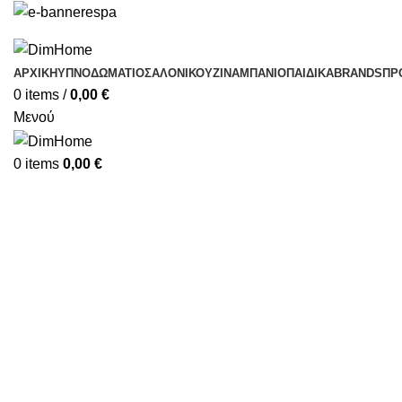
ΑΡΧΙΚΗ
ΥΠΝΟΔΩΜΆΤΙΟ
ΣΑΛΌΝΙ
ΚΟΥΖΊΝΑ
ΜΠΆΝΙΟ
ΠΑΙΔΙΚΆ
BRANDS
ΠΡ
0
items
/
0,00
€
Μενού
-10%
0
items
0,00
€
Click to enlarge