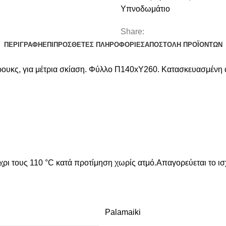
Era
Υπνοδωμάτιο
ποσότητα
Share:
ΠΕΡΙΓΡΑΦΉ
ΕΠΙΠΡΌΣΘΕΤΕΣ ΠΛΗΡΟΦΟΡΊΕΣ
ΑΠΟΣΤΟΛΉ ΠΡΟΪΌΝΤΩΝ
τρουκς, για μέτρια σκίαση. Φύλλο Π140xΥ260. Κατασκευασμένη
έχρι τους 110 °C κατά προτίμηση χωρίς ατμό.Απαγορεύεται το ι
Palamaiki