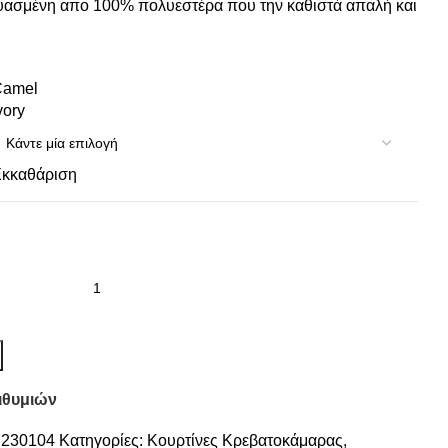
ασμένη απο 100% πολυεστέρα που την καθιστά απαλή και
Camel
vory
κκαθάριση
ιθυμιών
7230104
Κατηγορίες:
Κουρτίνες Κρεβατοκάμαρας
,