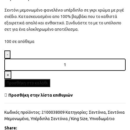
Σεντόνι μεμονωμένο φανελένιο υπέρδιπλο σε γκρι χρώμα με ριγέ
σχέδιο. Κατασκευασμένο απο 100% βαμβάκι που το καθιστά
εξαιρετικά απαλό και ανθεκτικό. Συνδυάστε το με το υπόλοιπο
σετ για ένα ολοκληρωμένο αποτέλεσμα.
100 σε απόθεμα
Σεντόνι
Φανελένιο
Υπέρδιπλο
160X200+30
Προσθήκη στο καλάθι
Melinen
Love
Προσθήκη στην λίστα επιθυμιών
Locks
Grey
Κωδικός προϊόντος:
2100038009
Κατηγορίες:
Σεντόνια
,
Σεντόνια
Με
Μεμονωμένα
,
Υπέρδιπλα Σεντόνια / King Size
,
Υπνοδωμάτιο
Λάστιχο
ποσότητα
Share: