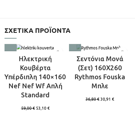
ΣΧΕΤΙΚΆ ΠΡΟΪΌΝΤΑ
Ηλεκτρική
Σεντόνια Μονά
Κουβέρτα
(Σετ) 160X260
Υπέρδιπλη 140×160
Rythmos Fouska
Nef Nef Wf Απλή
Μπλε
Standard
36,80
€
30,91
€
59,00
€
53,10
€