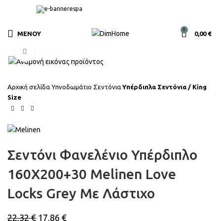
0
ΜΕΝΟΎ
0,00
€
Click to enlarge
Αρχική σελίδα
Υπνοδωμάτιο
Σεντόνια
Υπέρδιπλα Σεντόνια / King
Size
Σεντόνι Φανελένιο Υπέρδιπλο
160X200+30 Melinen Love
Locks Grey Με Λάστιχο
22,32
€
17,86
€