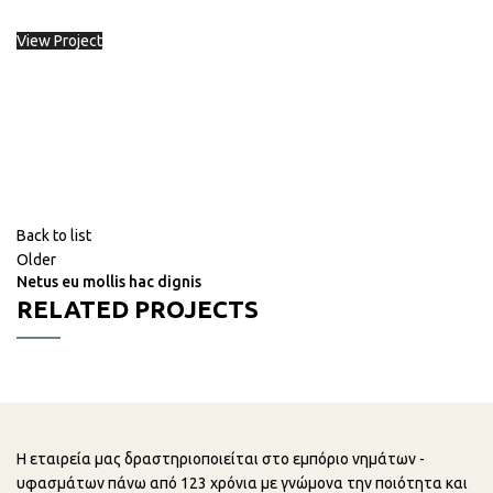
View Project
Back to list
Older
Netus eu mollis hac dignis
RELATED PROJECTS
LEO UTEU ULLAMCORPER
KITCHEN
Η εταιρεία μας δραστηριοποιείται στο εμπόριο νημάτων -
υφασμάτων πάνω από 123 χρόνια με γνώμονα την ποιότητα και