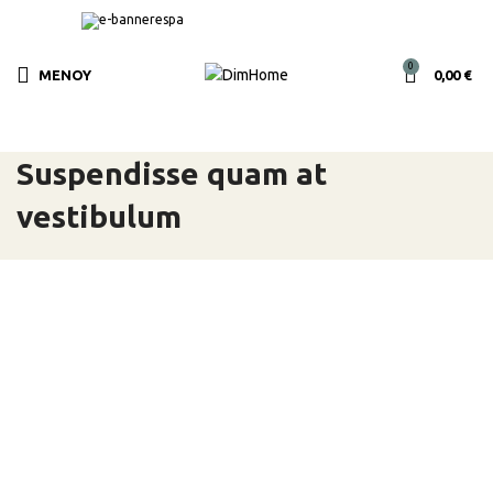
0
ΜΕΝΟΎ
0,00
€
Suspendisse quam at
vestibulum