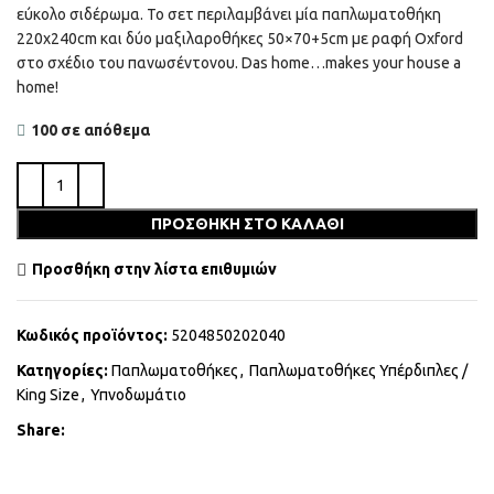
εύκολο σιδέρωμα. Το σετ περιλαμβάνει μία παπλωματοθήκη
220x240cm και δύο μαξιλαροθήκες 50×70+5cm με ραφή Oxford
στο σχέδιο του πανωσέντονου. Das home…makes your house a
home!
100 σε απόθεμα
43,65
€
48,50
€
ΠΡΟΣΘΉΚΗ ΣΤΟ ΚΑΛΆΘΙ
Προσθήκη στην λίστα επιθυμιών
Κωδικός προϊόντος:
5204850202040
€
Κατηγορίες:
Παπλωματοθήκες
,
Παπλωματοθήκες Υπέρδιπλες /
King Size
,
Υπνοδωμάτιο
€
Share:
34,20
€
38,00
€