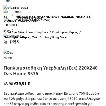
0
Click to enlarge
ΑΡΧΙΚΗ
ΥΠΝΟΔΩΜΆΤΙΟ
ΣΑΛΌΝΙ
ΚΟΥΖΊΝΑ
ΜΠΆΝΙΟ
ΠΑΙΔΙΚΆ
BRANDS
ΠΡΟΣΦΟΡΈΣ
0
0,00
€
Μενού
Αρχική σελίδα
Υπνοδωμάτιο
Παπλωματοθήκες
Παπλωματοθήκες Υπέρδιπλες / King Size
0,00
€
Παπλωματοθήκη Υπέρδιπλη (Σετ) 220X240
Das Home 9536
39,51
€
43,90
€
Σετ παπλωματοθήκη της σειράς Happy. Είναι από 70% Βαμβάκι
και 30% polyester με πυκνότητα ύφανσης 150TC, υποαλλεργικό,
απαλό στην αφή, ανθεκτικό στη χρήση με επεξεργασία για