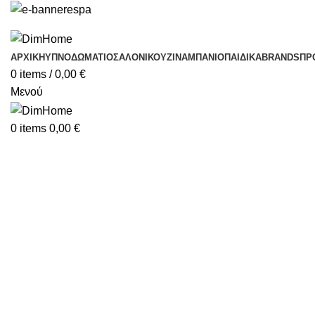
ΑΡΧΙΚΗ
ΥΠΝΟΔΩΜΆΤΙΟ
ΣΑΛΌΝΙ
ΚΟΥΖΊΝΑ
ΜΠΆΝΙΟ
ΠΑΙΔΙΚΆ
BRANDS
ΠΡ
0
items
/
0,00
€
Μενού
Click to enlarge
0
items
0,00
€