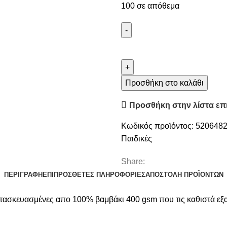
100 σε απόθεμα
Παδικές
Πετσέτες
(Σετ
2
Προσθήκη στο καλάθι
Τμχ)
Προσθήκη στην λίστα επ
Kocoon
Trackts
Κωδικός προϊόντος:
520648
ποσότητα
Παιδικές
Share:
ΠΕΡΙΓΡΑΦΉ
ΕΠΙΠΡΌΣΘΕΤΕΣ ΠΛΗΡΟΦΟΡΊΕΣ
ΑΠΟΣΤΟΛΉ ΠΡΟΪΌΝΤΩΝ
ατασκευασμένες απο 100% βαμβάκι 400 gsm που τις καθιστά εξαι